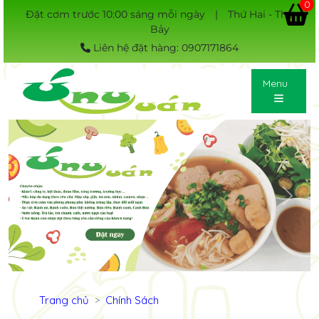
0
Đặt cơm trước 10:00 sáng mỗi ngày
|
Thứ Hai - Thứ
Bảy
Liên hệ đặt hàng: 0907171864
Menu
Previous
Next
Trang chủ
Chính Sách