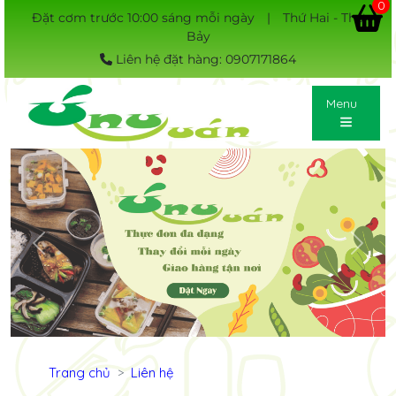
0
Đặt cơm trước 10:00 sáng mỗi ngày
|
Thứ Hai - Thứ
Bảy
Liên hệ đặt hàng: 0907171864
Menu
Previous
Next
Trang chủ
Liên hệ