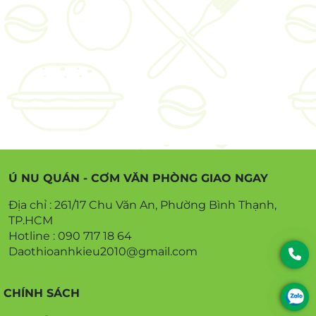
Ú NU QUÁN - CƠM VĂN PHÒNG GIAO NGAY
Địa chỉ : 261/17 Chu Văn An, Phường Bình Thạnh,
TP.HCM
Hotline : 090 717 18 64
Daothioanhkieu2010@gmail.com
CHÍNH SÁCH