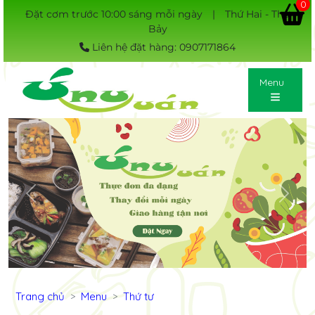
0
Đặt cơm trước 10:00 sáng mỗi ngày
|
Thứ Hai - Thứ
Bảy
Liên hệ đặt hàng: 0907171864
Menu
Previous
Next
Trang chủ
Menu
Thứ tư