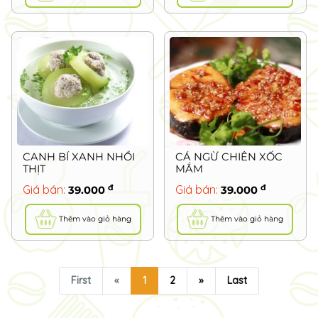
CANH BÍ XANH NHỒI
CÁ NGỪ CHIÊN XỐC
THỊT
MẮM
đ
đ
Giá bán:
Giá bán:
39.000
39.000
Thêm vào giỏ hàng
Thêm vào giỏ hàng
First
«
1
2
»
Last