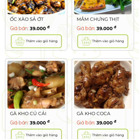
ỐC XÀO SẢ ỚT
MẮM CHƯNG THỊT
đ
đ
Giá bán:
Giá bán:
39.000
39.000
Thêm vào giỏ hàng
Thêm vào giỏ hàng
GÀ KHO CỦ CẢI
GÀ KHO COCA
đ
đ
Giá bán:
Giá bán:
39.000
39.000
Thêm vào giỏ hàng
Thêm vào giỏ hàng