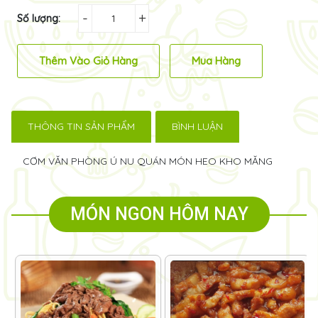
-
+
Số lượng:
Thêm Vào Giỏ Hàng
Mua Hàng
THÔNG TIN SẢN PHẨM
BÌNH LUẬN
CƠM VĂN PHÒNG Ú NU QUÁN MÓN HEO KHO MĂNG
MÓN NGON HÔM NAY