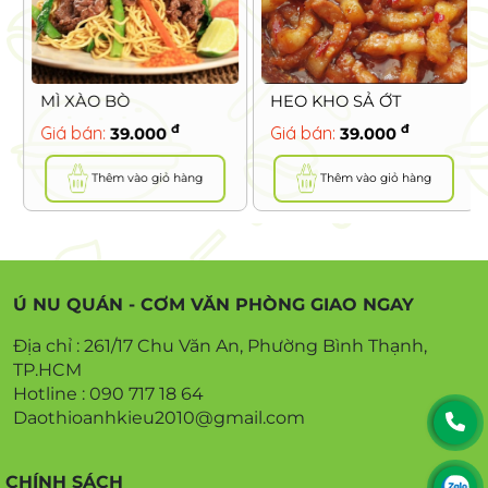
MÌ XÀO BÒ
HEO KHO SẢ ỚT
đ
đ
Giá bán:
Giá bán:
39.000
39.000
Thêm vào giỏ hàng
Thêm vào giỏ hàng
Ú NU QUÁN - CƠM VĂN PHÒNG GIAO NGAY
Địa chỉ : 261/17 Chu Văn An, Phường Bình Thạnh,
TP.HCM
Hotline : 090 717 18 64
Daothioanhkieu2010@gmail.com
CHÍNH SÁCH