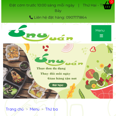
0
Đặt cơm trước 10:00 sáng mỗi ngày
|
Thứ Hai - Thứ
Bảy
Liên hệ đặt hàng: 0907171864
Menu
Previous
Next
Trang chủ
Menu
Thứ ba