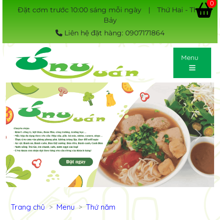
0
Đặt cơm trước 10:00 sáng mỗi ngày
|
Thứ Hai - Thứ
Bảy
Liên hệ đặt hàng: 0907171864
Menu
Previous
Next
Trang chủ
Menu
Thứ năm