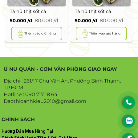
Tà hũ thịt sốt cà
Tà hũ thịt sốt cà
80.000
/đ
80.000
/đ
50.000
/đ
50.000
/đ
Thêm vào giỏ hàng
Thêm vào giỏ hàng
Ú NU QUÁN - CƠM VĂN PHÒNG GIAO NGAY
Địa chỉ : 261/17 Chu Văn An, Phường Bình Thạnh,
TP.HCM
Hotline : 090 717 18 64
Daothioanhkieu2010@gmail.com
CHÍNH SÁCH
Hướng Dẫn Mua Hàng Tại
Chính Sách Hoàn Tiền & Đổi Trả Hàng