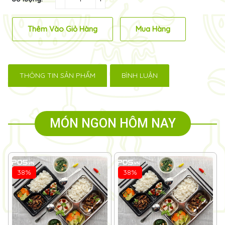
Thêm Vào Giỏ Hàng
Mua Hàng
THÔNG TIN SẢN PHẨM
BÌNH LUẬN
MÓN NGON HÔM NAY
38%
38%