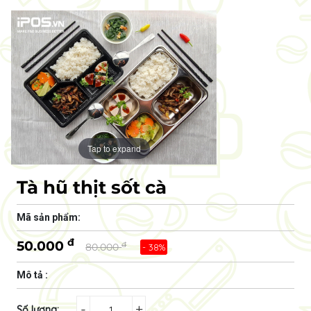
Tap to expand
Tà hũ thịt sốt cà
Mã sản phẩm:
đ
50.000
đ
80.000
- 38%
Mô tả :
-
+
Số lượng: