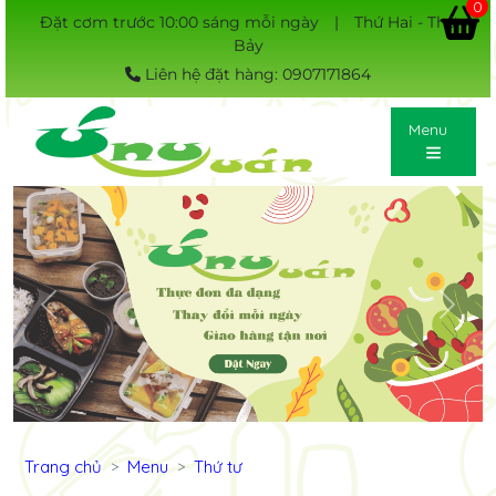
0
Đặt cơm trước 10:00 sáng mỗi ngày
|
Thứ Hai - Thứ
Bảy
Liên hệ đặt hàng: 0907171864
Menu
Previous
Next
Trang chủ
Menu
Thứ tư