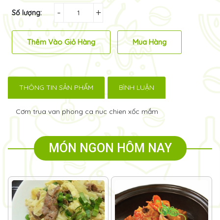
-
+
Số lượng:
Thêm Vào Giỏ Hàng
Mua Hàng
THÔNG TIN SẢN PHẨM
BÌNH LUẬN
Cơm trua van phong ca nuc chien xốc mắm
MÓN NGON HÔM NAY