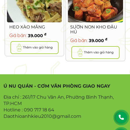
SƯỜN NON KHO ĐẬU
ỐC XÀO SẢ ỚT
HỦ
đ
Giá bán:
39.000
đ
Giá bán:
39.000
Thêm vào giỏ hàng
Thêm vào giỏ hàng
Ú NU QUÁN - CƠM VĂN PHÒNG GIAO NGAY
Địa chỉ : 261/17 Chu Văn An, Phường Bình Thạnh,
TP.HCM
Hotline : 090 717 18 64
Daothioanhkieu2010@gmail.com